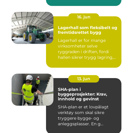
16. jun
Lagerhall som fleksibelt og
fremtidsrettet bygg
Lagerhall er for mange
virksomheter selve
ryggraden i driften, fordi
hallen sikrer trygg lagring,
ef...
13. jun
SHA-plan i
byggeprosjekter: Krav,
innhold og gevinst
SHA-plan er et lovpålagt
verktøy som skal sikre
tryggere bygge- og
anleggsplasser. En g...