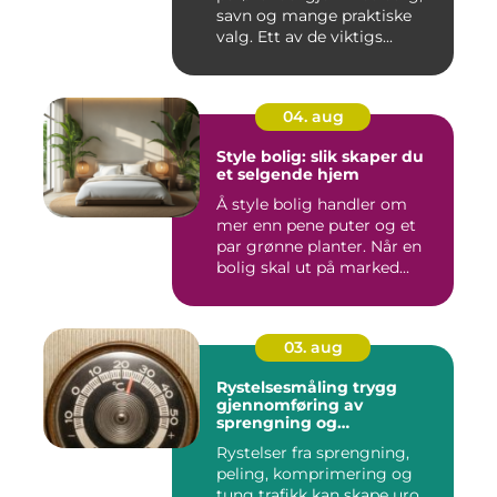
savn og mange praktiske
valg. Ett av de viktigs...
04. aug
Style bolig: slik skaper du
et selgende hjem
Å style bolig handler om
mer enn pene puter og et
par grønne planter. Når en
bolig skal ut på marked...
03. aug
Rystelsesmåling trygg
gjennomføring av
sprengning og
anleggsarbeid
Rystelser fra sprengning,
peling, komprimering og
tung trafikk kan skape uro