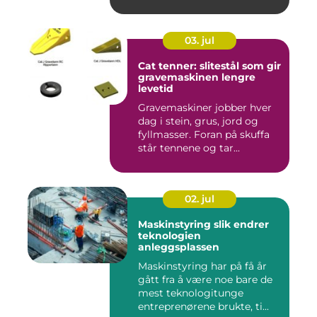
oppleves ...
03. jul
Cat tenner: slitestål som gir
gravemaskinen lengre
levetid
Gravemaskiner jobber hver
dag i stein, grus, jord og
fyllmasser. Foran på skuffa
står tennene og tar...
02. jul
Maskinstyring slik endrer
teknologien
anleggsplassen
Maskinstyring har på få år
gått fra å være noe bare de
mest teknologitunge
entreprenørene brukte, ti...