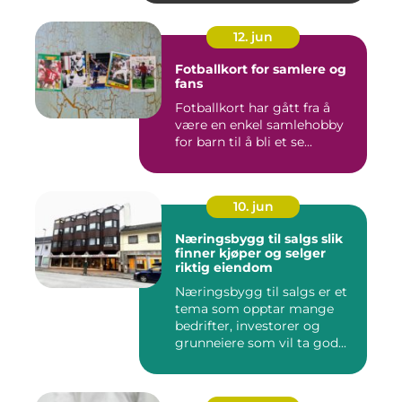
12. jun
Fotballkort for samlere og
fans
Fotballkort har gått fra å
være en enkel samlehobby
for barn til å bli et se...
10. jun
Næringsbygg til salgs slik
finner kjøper og selger
riktig eiendom
Næringsbygg til salgs er et
tema som opptar mange
bedrifter, investorer og
grunneiere som vil ta god...