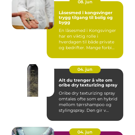
08. jun
Låsesmed i kongsvinger
trygg tilgang til bolig og
bygg
En låsesmed i Kongsvinger
har en viktig rolle i
hverdagen til både private
og bedrifter. Mange forbi...
04. jun
Alt du trenger å vite om
oribe dry texturizing spray
Oribe dry texturizing spray
omtales ofte som en hybrid
mellom tørrshampoo og
stylingspray. Den gir v...
04. jun