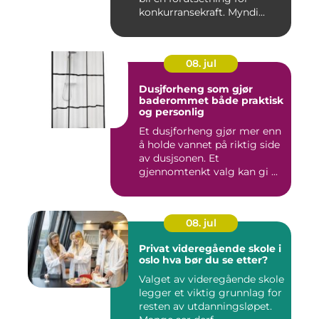
konkurransekraft. Myndi...
08. jul
Dusjforheng som gjør
baderommet både praktisk
og personlig
Et dusjforheng gjør mer enn
å holde vannet på riktig side
av dusjsonen. Et
gjennomtenkt valg kan gi ...
08. jul
Privat videregående skole i
oslo hva bør du se etter?
Valget av videregående skole
legger et viktig grunnlag for
resten av utdanningsløpet.