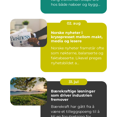
hos både naboer og bygg...
02. aug
Norske nyheter i
krysspresset mellom makt,
media og lesere
Norske nyheter framstår ofte
som nøkterne, balanserte og
faktabaserte. Likevel preges
nyhetsbildet a...
31. jul
Bærekraftige løsninger
som driver industrien
fremover
Bærekraft har gått fra å
være et tilleggspoeng til å
bli en forutsetning for