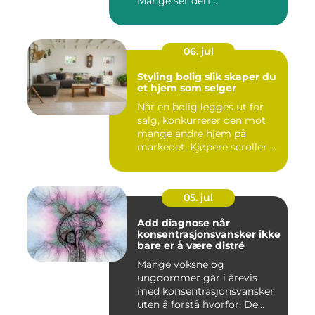
Mange ser derf...
06. jul
Styling bolig slik skaper du
et hjem som selger
Når en bolig legges ut for
salg, konkurrerer den mot
mange andre hjem på
markedet. Kjøpere scroller ...
05. jul
Add diagnose når
konsentrasjonsvansker ikke
bare er å være distré
Mange voksne og
ungdommer går i årevis
med konsentrasjonsvansker
uten å forstå hvorfor. De