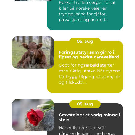
EU-kontrollen sørger for at
biler på norske veier er
trygge, både for sjåfør,
passasjerer og andre t...
06. aug
Foringsutstyr som gir ro i
fjøset og bedre dyrevelferd
Godt foringsarbeid starter
med riktig utstyr. Når dyrene
får trygg tilgang på vann, fôr
og tilskudd,...
05. aug
Gravsteiner et varig minne i
stein
Når et liv tar slutt, står
pårørende igjen med sorg,