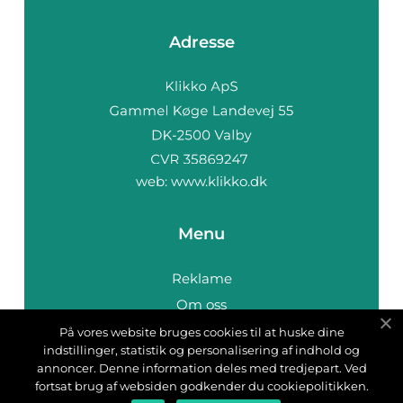
Adresse
web:
www.klikko.dk
Menu
Reklame
Om oss
Cookies
På vores website bruges cookies til at huske dine
indstillinger, statistik og personalisering af indhold og
Kontakt Oss
annoncer. Denne information deles med tredjepart. Ved
Sitemap
fortsat brug af websiden godkender du cookiepolitikken.