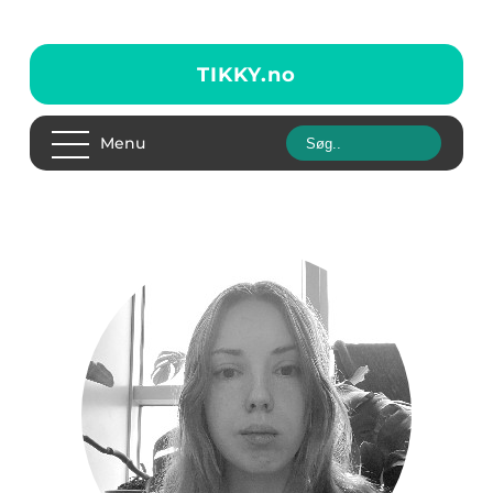
TIKKY.
no
Menu