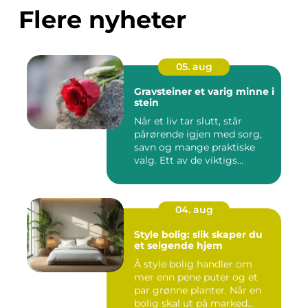
Flere nyheter
05. aug
Gravsteiner et varig minne i
stein
Når et liv tar slutt, står
pårørende igjen med sorg,
savn og mange praktiske
valg. Ett av de viktigs...
04. aug
Style bolig: slik skaper du
et selgende hjem
Å style bolig handler om
mer enn pene puter og et
par grønne planter. Når en
bolig skal ut på marked...