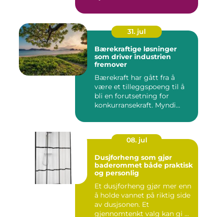
31. jul
Bærekraftige løsninger
som driver industrien
fremover
Bærekraft har gått fra å
være et tilleggspoeng til å
bli en forutsetning for
konkurransekraft. Myndi...
08. jul
Dusjforheng som gjør
baderommet både praktisk
og personlig
Et dusjforheng gjør mer enn
å holde vannet på riktig side
av dusjsonen. Et
gjennomtenkt valg kan gi ...