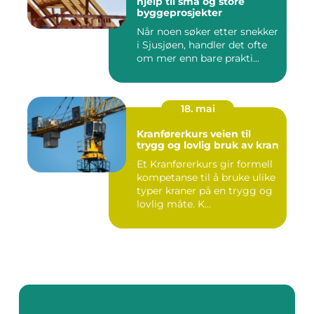
hjelp til små og store
byggeprosjekter
Når noen søker etter snekker
i Sjusjøen, handler det ofte
om mer enn bare prakti...
18. mai
Kranførerkurs veien til
trygg og lovlig bruk av kran
Et Kranførerkurs gir formell
kompetanse til å bruke ulike
typer kraner på en trygg og
lovlig måte. K...