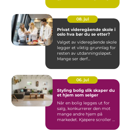
08. jul
Privat videregående skole i
oslo hva bør du se etter?
Valget av videregående skole
legger et viktig grunnlag for
resten av utdanningsløpet.
Mange ser derf...
06. jul
Styling bolig slik skaper du
et hjem som selger
Når en bolig legges ut for
salg, konkurrerer den mot
mange andre hjem på
markedet. Kjøpere scroller ...