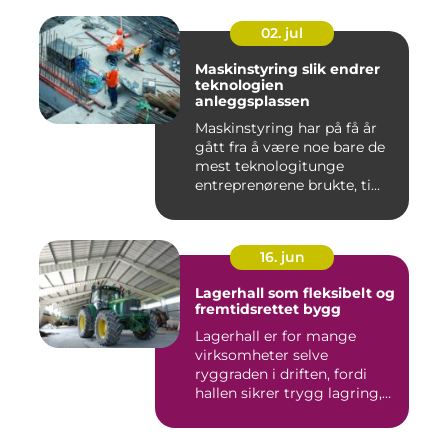
02. jul
Maskinstyring slik endrer
teknologien
anleggsplassen
Maskinstyring har på få år
gått fra å være noe bare de
mest teknologitunge
entreprenørene brukte, ti...
16. jun
Lagerhall som fleksibelt og
fremtidsrettet bygg
Lagerhall er for mange
virksomheter selve
ryggraden i driften, fordi
hallen sikrer trygg lagring,
ef...