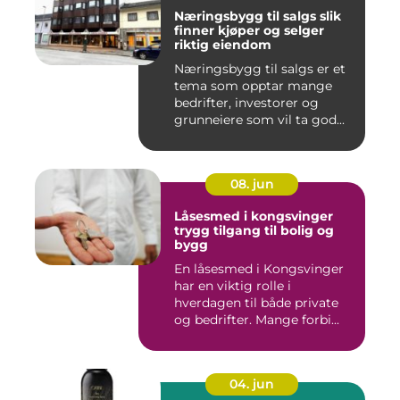
Næringsbygg til salgs slik
finner kjøper og selger
riktig eiendom
Næringsbygg til salgs er et
tema som opptar mange
bedrifter, investorer og
grunneiere som vil ta god...
08. jun
Låsesmed i kongsvinger
trygg tilgang til bolig og
bygg
En låsesmed i Kongsvinger
har en viktig rolle i
hverdagen til både private
og bedrifter. Mange forbi...
04. jun