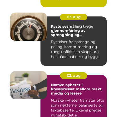
03. aug
Rystelsesmåling trygg
gjennomføring av
sprengning og
anleggsarbeid
Rystelser fra sprengning,
peling, komprimering og
tung trafikk kan skape uro
hos både naboer og bygg...
02. aug
Norske nyheter i
krysspresset mellom makt,
media og lesere
Norske nyheter framstår ofte
som nøkterne, balanserte og
faktabaserte. Likevel preges
nyhetsbildet a...