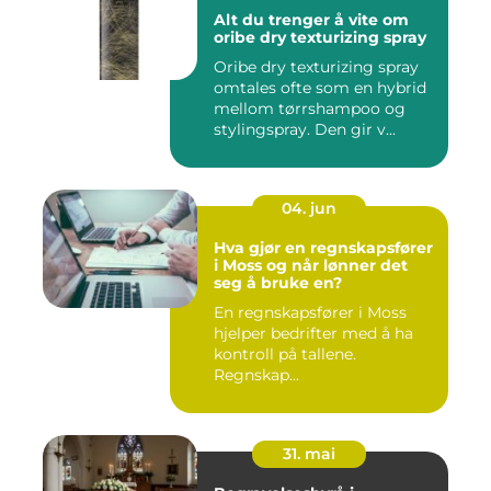
Alt du trenger å vite om
oribe dry texturizing spray
Oribe dry texturizing spray
omtales ofte som en hybrid
mellom tørrshampoo og
stylingspray. Den gir v...
04. jun
Hva gjør en regnskapsfører
i Moss og når lønner det
seg å bruke en?
En regnskapsfører i Moss
hjelper bedrifter med å ha
kontroll på tallene.
Regnskap...
31. mai