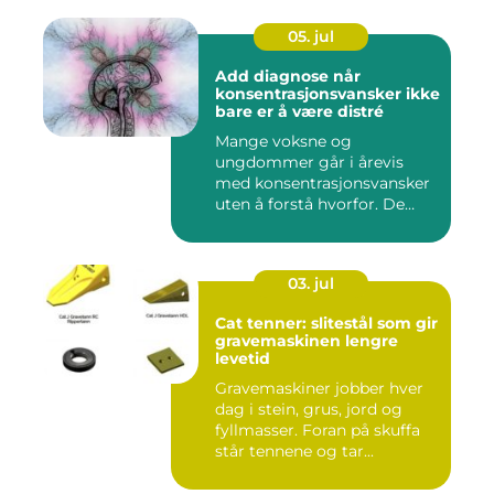
05. jul
Add diagnose når
konsentrasjonsvansker ikke
bare er å være distré
Mange voksne og
ungdommer går i årevis
med konsentrasjonsvansker
uten å forstå hvorfor. De
oppleves ...
03. jul
Cat tenner: slitestål som gir
gravemaskinen lengre
levetid
Gravemaskiner jobber hver
dag i stein, grus, jord og
fyllmasser. Foran på skuffa
står tennene og tar...