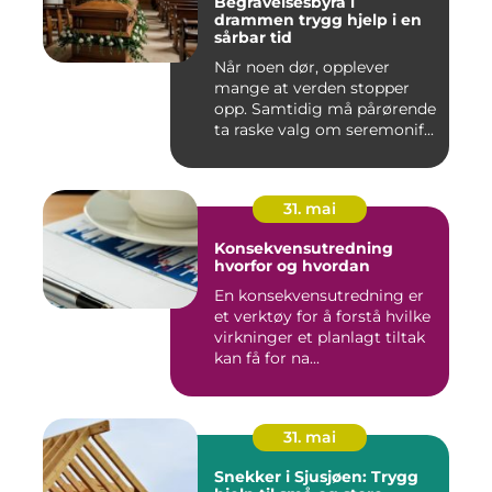
Begravelsesbyrå i
drammen trygg hjelp i en
sårbar tid
Når noen dør, opplever
mange at verden stopper
opp. Samtidig må pårørende
ta raske valg om seremonif...
31. mai
Konsekvensutredning
hvorfor og hvordan
En konsekvensutredning er
et verktøy for å forstå hvilke
virkninger et planlagt tiltak
kan få for na...
31. mai
Snekker i Sjusjøen: Trygg