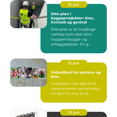
13. jun
SHA-plan i
byggeprosjekter: Krav,
innhold og gevinst
SHA-plan er et lovpålagt
verktøy som skal sikre
tryggere bygge- og
anleggsplasser. En g...
12. jun
Fotballkort for samlere og
fans
Fotballkort har gått fra å
være en enkel samlehobby
for barn til å bli et se...
10. jun