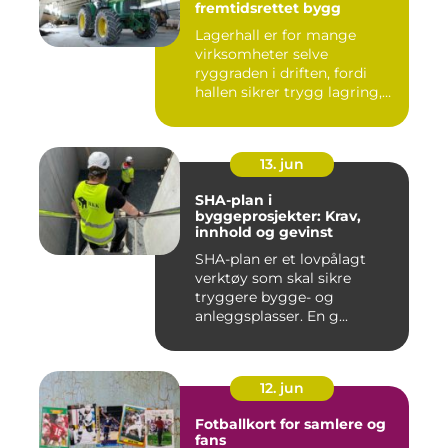
fremtidsrettet bygg
Lagerhall er for mange
virksomheter selve
ryggraden i driften, fordi
hallen sikrer trygg lagring,
ef...
13. jun
SHA-plan i
byggeprosjekter: Krav,
innhold og gevinst
SHA-plan er et lovpålagt
verktøy som skal sikre
tryggere bygge- og
anleggsplasser. En g...
12. jun
Fotballkort for samlere og
fans