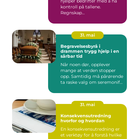
hjelper bedrifter med å ha
kontroll på tallene.
Regnskap...
31. mai
Begravelsesbyrå i
drammen trygg hjelp i en
sårbar tid
Når noen dør, opplever
mange at verden stopper
opp. Samtidig må pårørende
ta raske valg om seremonif...
31. mai
Konsekvensutredning
hvorfor og hvordan
En konsekvensutredning er
et verktøy for å forstå hvilke