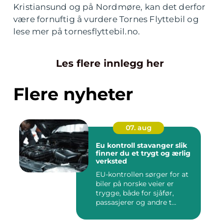
Kristiansund og på Nordmøre, kan det derfor
være fornuftig å vurdere Tornes Flyttebil og
lese mer på tornesflyttebil.no.
Les flere innlegg her
Flere nyheter
07. aug
Eu kontroll stavanger slik
finner du et trygt og ærlig
verksted
EU-kontrollen sørger for at
biler på norske veier er
trygge, både for sjåfør,
passasjerer og andre t...