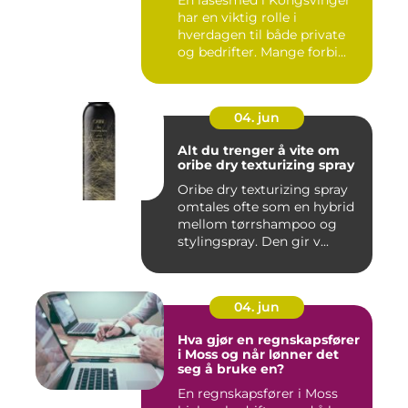
En låsesmed i Kongsvinger
har en viktig rolle i
hverdagen til både private
og bedrifter. Mange forbi...
04. jun
Alt du trenger å vite om
oribe dry texturizing spray
Oribe dry texturizing spray
omtales ofte som en hybrid
mellom tørrshampoo og
stylingspray. Den gir v...
04. jun
Hva gjør en regnskapsfører
i Moss og når lønner det
seg å bruke en?
En regnskapsfører i Moss