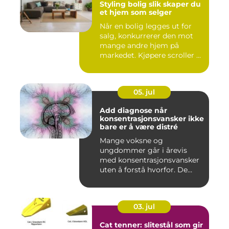
Styling bolig slik skaper du
et hjem som selger
Når en bolig legges ut for
salg, konkurrerer den mot
mange andre hjem på
markedet. Kjøpere scroller ...
05. jul
Add diagnose når
konsentrasjonsvansker ikke
bare er å være distré
Mange voksne og
ungdommer går i årevis
med konsentrasjonsvansker
uten å forstå hvorfor. De
oppleves ...
03. jul
Cat tenner: slitestål som gir