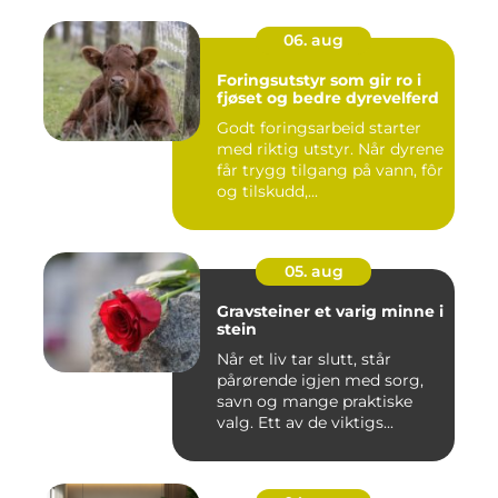
06. aug
Foringsutstyr som gir ro i
fjøset og bedre dyrevelferd
Godt foringsarbeid starter
med riktig utstyr. Når dyrene
får trygg tilgang på vann, fôr
og tilskudd,...
05. aug
Gravsteiner et varig minne i
stein
Når et liv tar slutt, står
pårørende igjen med sorg,
savn og mange praktiske
valg. Ett av de viktigs...