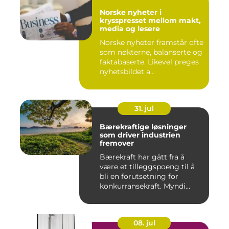
Norske nyheter i
krysspresset mellom makt,
media og lesere
Norske nyheter framstår ofte
som nøkterne, balanserte og
faktabaserte. Likevel preges
nyhetsbildet a...
31. jul
Bærekraftige løsninger
som driver industrien
fremover
Bærekraft har gått fra å
være et tilleggspoeng til å
bli en forutsetning for
konkurransekraft. Myndi...
08. jul