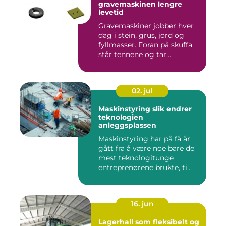
gravemaskinen lengre
levetid
Gravemaskiner jobber hver
dag i stein, grus, jord og
fyllmasser. Foran på skuffa
står tennene og tar...
02. jul
Maskinstyring slik endrer
teknologien
anleggsplassen
Maskinstyring har på få år
gått fra å være noe bare de
mest teknologitunge
entreprenørene brukte, ti...
16. jun
Lagerhall som fleksibelt og