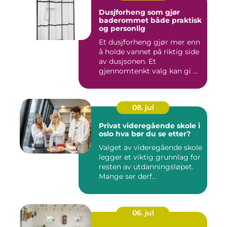
Dusjforheng som gjør
baderommet både praktisk
og personlig
Et dusjforheng gjør mer enn
å holde vannet på riktig side
av dusjsonen. Et
gjennomtenkt valg kan gi ...
08. jul
Privat videregående skole i
oslo hva bør du se etter?
Valget av videregående skole
legger et viktig grunnlag for
resten av utdanningsløpet.
Mange ser derf...
06. jul