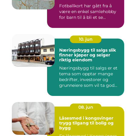
Fotballkort har gått fra å
være en enkel samlehobby
for barn til å bli et se...
10. jun
Næringsbygg til salgs slik
finner kjøper og selger
riktig eiendom
Næringsbygg til salgs er et
tema som opptar mange
bedrifter, investorer og
grunneiere som vil ta god...
08. jun
Låsesmed i kongsvinger
trygg tilgang til bolig og
bygg