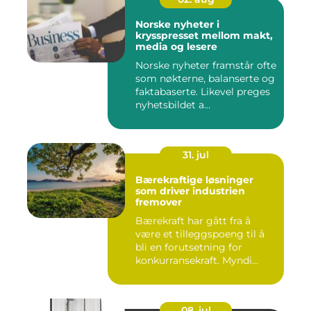
Norske nyheter i
krysspresset mellom makt,
media og lesere
Norske nyheter framstår ofte
som nøkterne, balanserte og
faktabaserte. Likevel preges
nyhetsbildet a...
31. jul
Bærekraftige løsninger
som driver industrien
fremover
Bærekraft har gått fra å
være et tilleggspoeng til å
bli en forutsetning for
konkurransekraft. Myndi...
08. jul