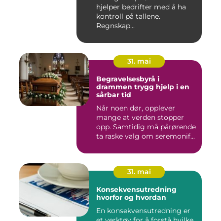
hjelper bedrifter med å ha
kontroll på tallene.
Regnskap...
31. mai
Begravelsesbyrå i
drammen trygg hjelp i en
sårbar tid
Når noen dør, opplever
mange at verden stopper
opp. Samtidig må pårørende
ta raske valg om seremonif...
31. mai
Konsekvensutredning
hvorfor og hvordan
En konsekvensutredning er
et verktøy for å forstå hvilke