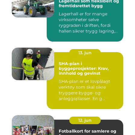
Lagerhall som fleksibelt og
fremtidsrettet bygg
Lagerhall er for mange
virksomheter selve
ryggraden i driften, fordi
hallen sikrer trygg lagring,
ef...
13. jun
SHA-plan i
byggeprosjekter: Krav,
innhold og gevinst
SHA-plan er et lovpålagt
verktøy som skal sikre
tryggere bygge- og
anleggsplasser. En g...
12. jun
Fotballkort for samlere og