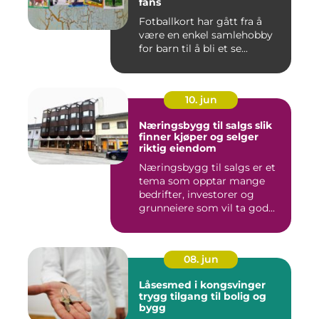
fans
Fotballkort har gått fra å
være en enkel samlehobby
for barn til å bli et se...
10. jun
Næringsbygg til salgs slik
finner kjøper og selger
riktig eiendom
Næringsbygg til salgs er et
tema som opptar mange
bedrifter, investorer og
grunneiere som vil ta god...
08. jun
Låsesmed i kongsvinger
trygg tilgang til bolig og
bygg