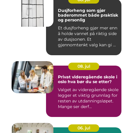
Dusjforheng som gjør
baderommet både praktisk
og personlig
Et dusjforheng gjør mer enn
å holde vannet på riktig side
av dusjsonen. Et
gjennomtenkt valg kan gi ...
08. jul
Privat videregående skole i
oslo hva bør du se etter?
Valget av videregående skole
legger et viktig grunnlag for
resten av utdanningsløpet.
Mange ser derf...
06. jul