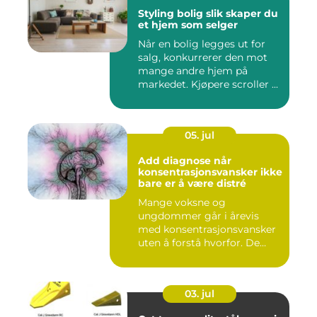
Styling bolig slik skaper du
et hjem som selger
Når en bolig legges ut for
salg, konkurrerer den mot
mange andre hjem på
markedet. Kjøpere scroller ...
05. jul
Add diagnose når
konsentrasjonsvansker ikke
bare er å være distré
Mange voksne og
ungdommer går i årevis
med konsentrasjonsvansker
uten å forstå hvorfor. De
oppleves ...
03. jul