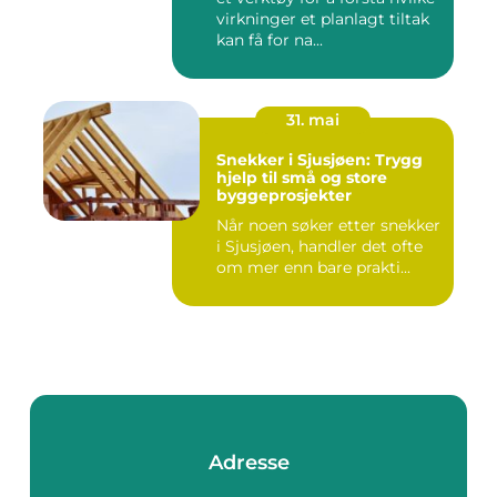
virkninger et planlagt tiltak
kan få for na...
31. mai
Snekker i Sjusjøen: Trygg
hjelp til små og store
byggeprosjekter
Når noen søker etter snekker
i Sjusjøen, handler det ofte
om mer enn bare prakti...
Adresse