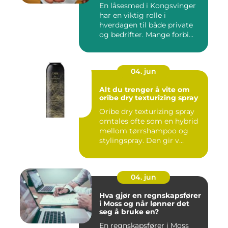
En låsesmed i Kongsvinger
har en viktig rolle i
hverdagen til både private
og bedrifter. Mange forbi...
04. jun
Alt du trenger å vite om
oribe dry texturizing spray
Oribe dry texturizing spray
omtales ofte som en hybrid
mellom tørrshampoo og
stylingspray. Den gir v...
04. jun
Hva gjør en regnskapsfører
i Moss og når lønner det
seg å bruke en?
En regnskapsfører i Moss