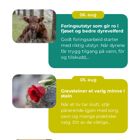
06. aug
Foringsutstyr som gir ro i
fjøset og bedre dyrevelferd
Godt foringsarbeid starter
med riktig utstyr. Når dyrene
får trygg tilgang på vann, fôr
og tilskudd,...
05. aug
Gravsteiner et varig minne i
stein
Når et liv tar slutt, står
pårørende igjen med sorg,
savn og mange praktiske
valg. Ett av de viktigs...