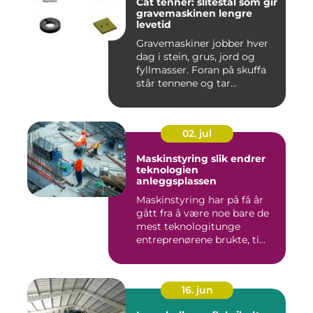
Cat tenner: slitestål som gir
gravemaskinen lengre
levetid
Gravemaskiner jobber hver
dag i stein, grus, jord og
fyllmasser. Foran på skuffa
står tennene og tar...
02. jul
Maskinstyring slik endrer
teknologien
anleggsplassen
Maskinstyring har på få år
gått fra å være noe bare de
mest teknologitunge
entreprenørene brukte, ti...
16. jun