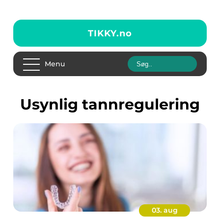
TIKKY.
no
Menu
usynlig tannregulering
03. aug