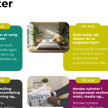
ter
aug
04. aug
arig
Style bolig: slik
tein
skaper du et
selgende hjem
ar slutt,
Å style bolig handler
ende igjen
om mer enn pene
 savn og
puter og et par
ktiske valg.
grønne planter. Når
iktigs...
en bolig skal ut på
marked...
aug
02. aug
måling
Norske nyheter i
ennomføring
krysspresset mello
gning og
makt, media og
rbeid
lesere
fra
Norske nyheter
, peling,
framstår ofte som