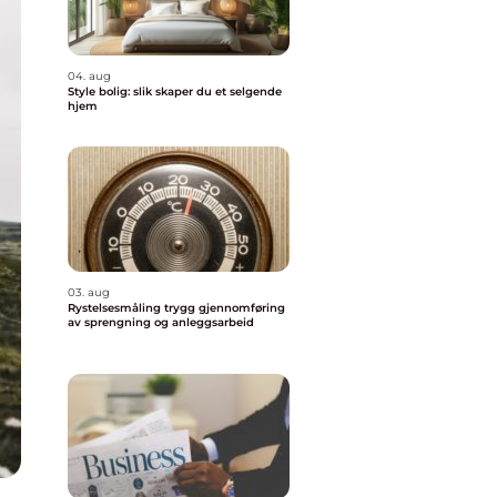
04. aug
Style bolig: slik skaper du et selgende
hjem
03. aug
Rystelsesmåling trygg gjennomføring
av sprengning og anleggsarbeid