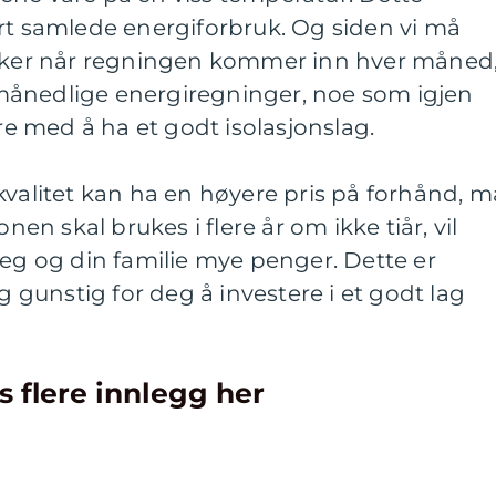
rt samlede energiforbruk. Og siden vi må
ruker når regningen kommer inn hver måned
re månedlige energiregninger, noe som igjen
 med å ha et godt isolasjonslag.
kvalitet kan ha en høyere pris på forhånd, m
onen skal brukes i flere år om ikke tiår, vil
deg og din familie mye penger. Dette er
ig gunstig for deg å investere i et godt lag
s flere innlegg her