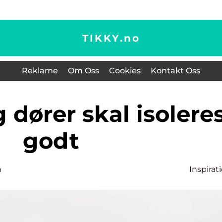
TIKKY.
no
Reklame
Om Oss
Cookies
Kontakt Oss
godt
n
Inspirat