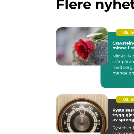
Flere nyhe
05. 
Gravsteiner et v
minne i s
Når et liv t
står pårør
med sorg,
mange pra
Ett av de v
03. 
Rystelses
trygg gj
av spren
anleggsa
Rystelser 
sprengning