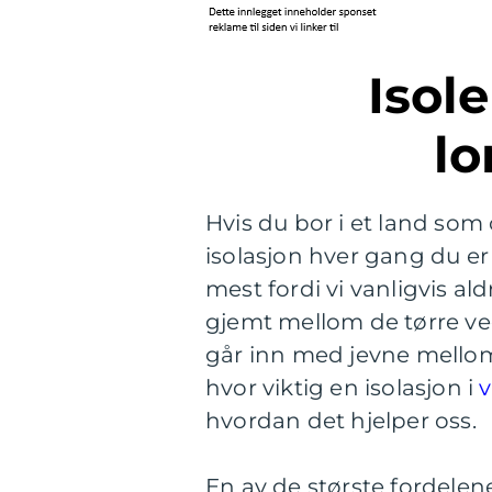
Isoler ditt hjem og
l
Hvis du bor i et land som 
isolasjon hver gang du er
mest fordi vi vanligvis ald
gjemt mellom de tørre v
går inn med jevne mellom
hvor viktig en isolasjon i
v
hvordan det hjelper oss.
En av de største fordelen