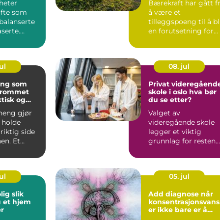
heter
Bærekraft har gått f
ofte som
å være et
balanserte
tilleggspoeng til å bl
serte.
en forutsetning for
eges
konkurransekraft.
t a...
Myndi...
ul
08. jul
eng som
Privat videregåend
erommet
skole i oslo hva bør
tisk og
du se etter?
rheng gjør
Valget av
 holde
videregående skole
riktig side
legger et viktig
en. Et
grunnlag for resten
nkt valg
av utdanningsløpet.
Mange ser derf...
ul
05. jul
 slik
Add diagnose når
 et hjem
konsentrasjonsvans
r
er ikke bare er å
være distré