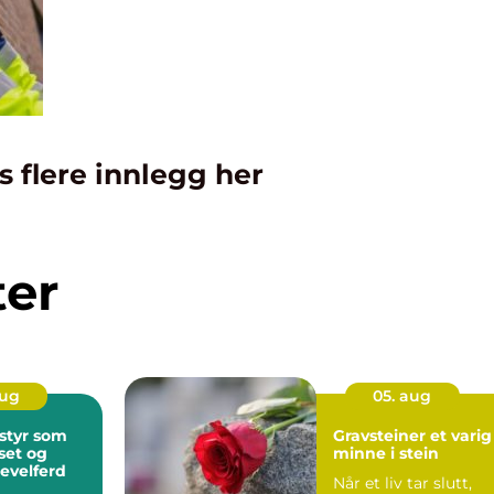
s flere innlegg her
ter
aug
05. aug
styr som
Gravsteiner et varig
øset og
minne i stein
evelferd
Når et liv tar slutt,