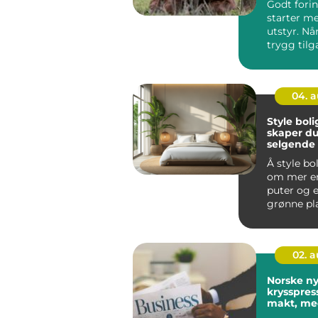
Godt fori
starter me
utstyr. Nå
trygg til
vann, fôr 
tilskudd,...
04. 
Style bolig
skaper du
selgende
Å style bo
om mer e
puter og e
grønne pl
en bolig s
marked...
02. 
Norske ny
krysspres
makt, me
lesere