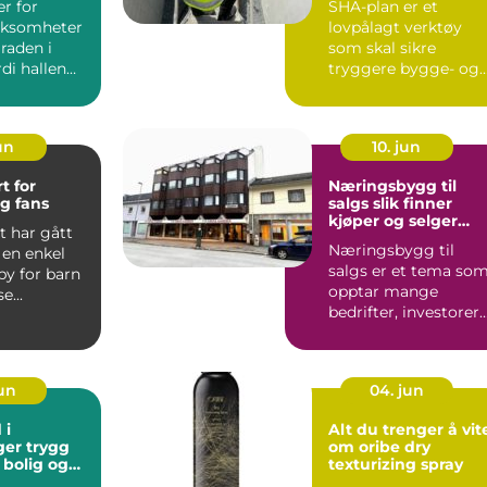
er for
SHA-plan er et
rksomheter
lovpålagt verktøy
raden i
som skal sikre
rdi hallen
tryggere bygge- og
gg lagring,
anleggsplasser. En g.
un
10. jun
t for
Næringsbygg til
g fans
salgs slik finner
kjøper og selger
t har gått
riktig eiendom
Næringsbygg til
 en enkel
salgs er et tema so
y for barn
opptar mange
se...
bedrifter, investorer
og grunneiere som v
ta god...
jun
04. jun
 i
Alt du trenger å vit
trygg
om oribe dry
l bolig og
texturizing spray