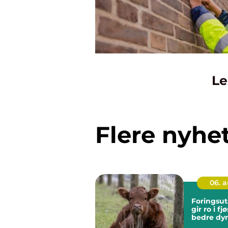
Le
Flere nyhe
06. 
Foringsut
gir ro i fj
bedre dyr