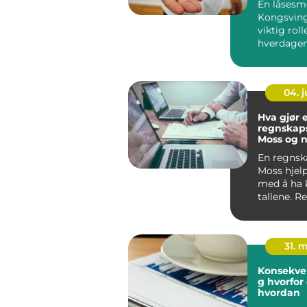
En låsesm
Kongsving
viktig rolle
hverdagen
private og
Mange forb
04. 
Hva gjør 
regnskaps
Moss og n
det seg å
En regnska
Moss hjelp
med å ha 
tallene. R
31. 
Konsekve
g hvorfor og
hvordan