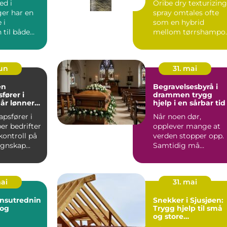
ed i
Oribe dry texturizing
er har en
spray omtales ofte
 i
som en hybrid
 til både
mellom tørrshampo
 bedrifter.
og stylingspray. Den
i...
gir v...
jun
31. mai
en
Begravelsesbyrå i
fører i
drammen trygg
år lønner
hjelp i en sårbar tid
 bruke en?
psfører i
Når noen dør,
er bedrifter
opplever mange at
kontroll på
verden stopper opp.
egnskap...
Samtidig må
pårørende ta raske
valg om seremonif...
mai
31. mai
nsutrednin
Snekker i Sjusjøen:
Trygg hjelp til små
og store
byggeprosjekter