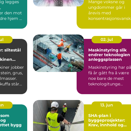
lig legges
Mange voksne og
,
ungdommer går i
er den mot
årevis med
dre hjem på
konsentrasjonsvansk
 Kjøpere
r uten å forstå
hvorfor. De oppleves
...
ul
02. jul
: slitestål
Maskinstyring slik
endrer teknologien
kinen
anleggsplassen
vetid
iner jobber
Maskinstyring har p
stein, grus,
få år gått fra å være
llmasser.
noe bare de mest
kuffa står
teknologitunge
 tar...
entreprenørene
brukte, ti...
jun
13. jun
 som
SHA-plan i
 og
byggeprosjekter:
ettet bygg
Krav, innhold og
gevinst