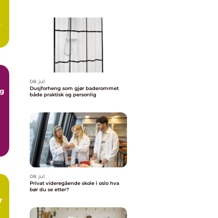
g.
08. jul
Dusjforheng som gjør baderommet
ng
både praktisk og personlig
pe
08. jul
Privat videregående skole i oslo hva
bør du se etter?
r
r