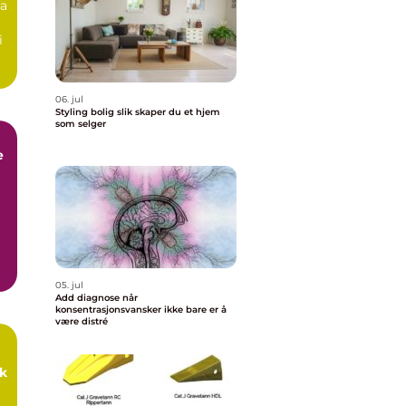
ra
i
06. jul
Styling bolig slik skaper du et hjem
som selger
e
05. jul
Add diagnose når
konsentrasjonsvansker ikke bare er å
være distré
k