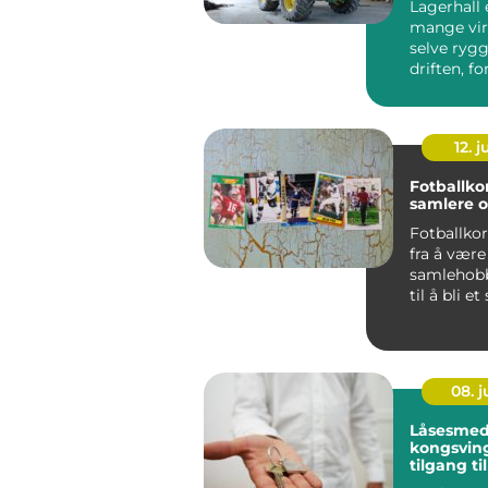
Lagerhall 
mange vi
selve rygg
driften, fo
sikrer try
ef...
12. j
Fotballkor
samlere o
Fotballkor
fra å være
samlehobb
til å bli et 
08. 
Låsesmed
kongsvinger 
tilgang ti
bygg