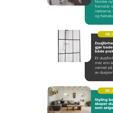
Norske ny
framstår 
nøkterne, 
og faktaba
Likevel pr
nyhetsbilde
08. j
Dusjforh
gjør bad
både prak
personlig
Et dusjfo
mer enn å
vannet på 
av dusjson
gjennomte
kan gi ...
06. j
Styling bolig
skaper du
som selge