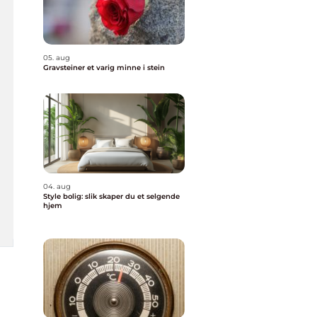
05. aug
Gravsteiner et varig minne i stein
04. aug
Style bolig: slik skaper du et selgende
hjem