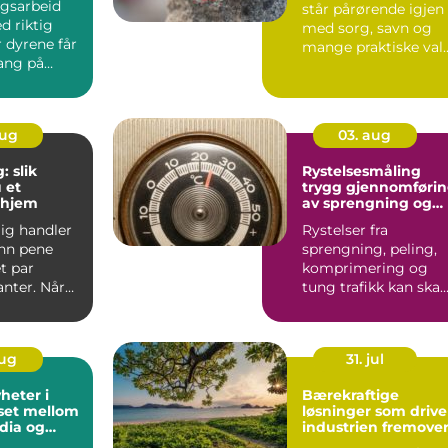
ngsarbeid
står pårørende igjen
d riktig
med sorg, savn og
r dyrene får
mange praktiske val
gang på
Ett av de viktigs...
og
aug
03. aug
: slik
Rystelsesmåling
 et
trygg gjennomføri
 hjem
av sprengning og
anleggsarbeid
lig handler
Rystelser fra
nn pene
sprengning, peling,
t par
komprimering og
anter. Når
tung trafikk kan ska
kal ut på
uro hos både naboer
og bygg...
aug
31. jul
heter i
Bærekraftige
set mellom
løsninger som drive
dia og
industrien fremove