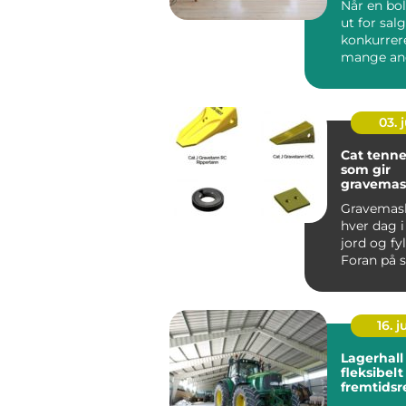
Når en bo
ut for salg
konkurrer
mange an
markedet.
scroller ...
03. j
Cat tenner
som gir
gravemas
lengre le
Gravemask
hver dag i 
jord og fy
Foran på s
tennene og
16. 
Lagerhall
fleksibelt
fremtidsr