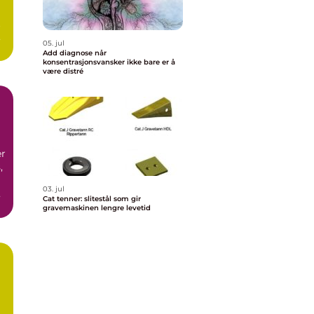
t
på
05. jul
Add diagnose når
konsentrasjonsvansker ikke bare er å
være distré
er
,
03. jul
Cat tenner: slitestål som gir
gravemaskinen lengre levetid