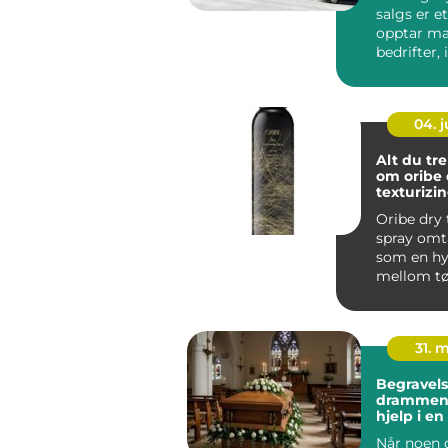
salgs er 
opptar m
bedrifter,
og grunne
ta god...
04. 
Alt du tre
om oribe 
texturizi
Oribe dry 
spray omt
som en hy
mellom t
og styling
gir v...
31. 
Begravels
drammen tryg
hjelp i en
Når noen 