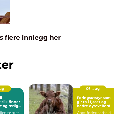
s flere innlegg her
ter
aug
06. aug
ll
Foringsutstyr som
er
gir ro i fjøset og
t og ærlig
bedre dyrevelferd
llen sørger
Godt foringsarbeid