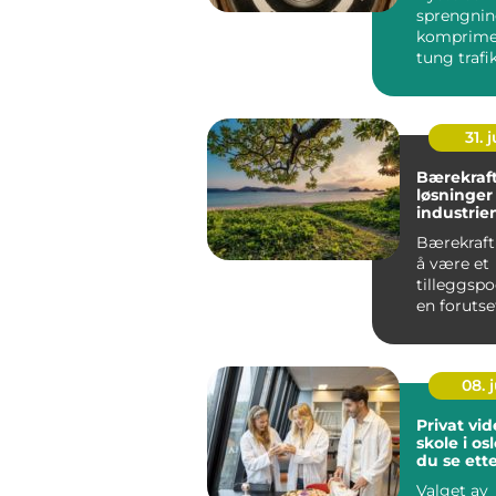
sprengning
komprime
tung trafi
uro hos b
og bygg...
31. j
Bærekraf
løsninger
industrie
Bærekraft 
å være et
tilleggspoe
en forutse
konkurrans
Myndi...
08. j
Privat vi
skole i oslo hva 
du se ett
Valget av