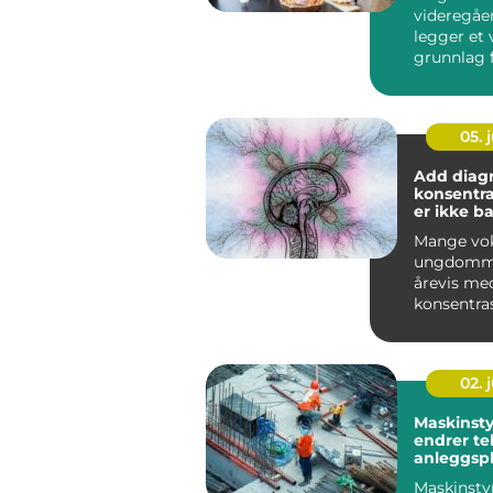
videregåe
legger et 
grunnlag 
av utdann
Mange ser 
05. j
Add diagno
konsentr
er ikke ba
være dist
Mange vo
ungdomme
årevis me
konsentra
r uten å f
hvorfor. 
...
02. j
Maskinstyrin
endrer te
anleggsp
Maskinsty