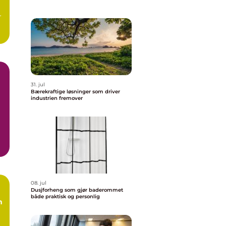
r
31. jul
Bærekraftige løsninger som driver
industrien fremover
08. jul
Dusjforheng som gjør baderommet
både praktisk og personlig
m