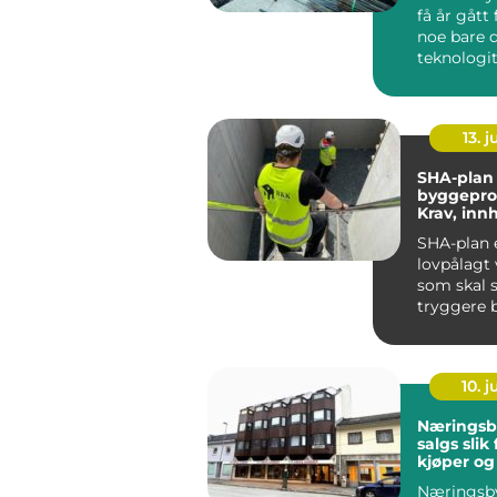
få år gått
noe bare 
teknologi
entrepren
brukte, ti...
13. j
SHA-plan 
byggepros
Krav, inn
gevinst
SHA-plan 
lovpålagt
som skal s
tryggere 
anleggspla
10. 
Næringsby
salgs slik finner
kjøper og
riktig ei
Næringsby