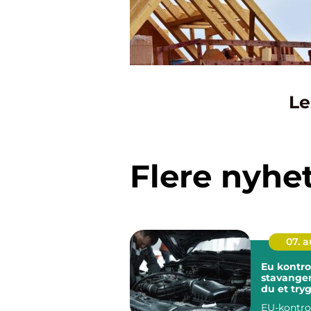
Le
Flere nyhe
07. 
Eu kontro
stavanger slik finn
du et tryg
verksted
EU-kontro