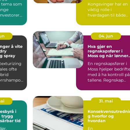
et tema som
Kongsvinger har en
ange
viktig rolle i
 investorer
hverdagen til både
iere som vil
private og bedrifter.
Mange forbi...
jun
04. jun
nger å vite
Hva gjør en
dry
regnskapsfører i
ng spray
Moss og når lønner
det seg å bruke en?
texturizing
En regnskapsfører i
ales ofte
Moss hjelper bedrift
brid
med å ha kontroll på
ørrshampoo
tallene. Regnskap...
spray. Den
mai
31. mai
esbyrå i
Konsekvensutredni
g
g hvorfor og
 sårbar tid
hvordan
dør,
En