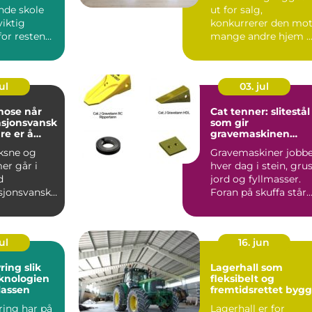
nde skole
ut for salg,
viktig
konkurrerer den mo
for resten
mange andre hjem 
ingsløpet.
markedet. Kjøpere
derf...
scroller ...
ul
03. jul
se når
Cat tenner: slitestål
asjonsvansk
som gir
re er å
gravemaskinen
ré
lengre levetid
ksne og
Gravemaskiner jobb
r går i
hver dag i stein, grus
d
jord og fyllmasser.
sjonsvanske
Foran på skuffa står
orstå
tennene og tar...
De oppleves
ul
16. jun
g slik
Lagerhall som
knologien
fleksibelt og
lassen
fremtidsrettet bygg
ring har på
Lagerhall er for