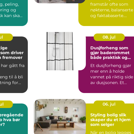
, peling,
framstår ofte som
ring og
nøkterne, balanserte
kk kan skape
og faktabaserte.
åde naboer
Likevel preges
nyhetsbildet a...
ul
08. jul
tige
Dusjforheng som
 som driver
gjør baderommet
n fremover
både praktisk og
personlig
har gått fra
Et dusjforheng gjør
mer enn å holde
ng til å bli
vannet på riktig side
tning for
av dusjsonen. Et
ekraft.
gjennomtenkt valg
kan gi ...
ul
06. jul
deregående
Styling bolig slik
bør
skaper du et hjem
er?
som selger
Når en bolig legges