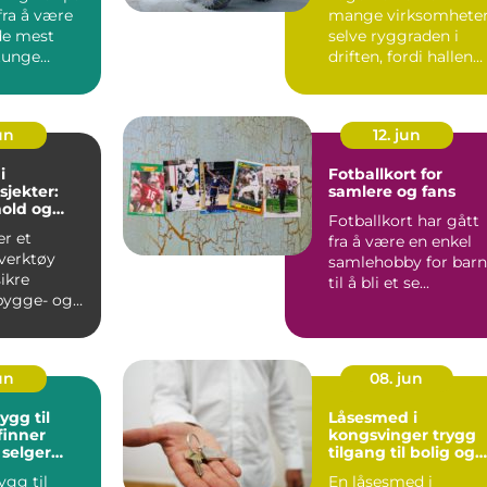
 fra å være
mange virksomhete
de mest
selve ryggraden i
tunge
driften, fordi hallen
ørene
sikrer trygg lagring,
ef...
un
12. jun
i
Fotballkort for
jekter:
samlere og fans
hold og
Fotballkort har gått
er et
fra å være en enkel
 verktøy
samlehobby for barn
ikre
til å bli et se...
bygge- og
sser. En g...
jun
08. jun
gg til
Låsesmed i
kongsvinger trygg
 selger
tilgang til bolig og
endom
bygg
gg til
En låsesmed i