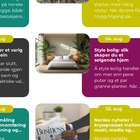
er på norske
starter med riktig
rygge, både
utstyr. Når dyrene få
 passasjerer
trygg tilgang på
..
vann, fôr og
tilskudd,...
aug
04. aug
arig
Style bolig: slik
tein
skaper du et
selgende hjem
ar slutt,
Å style bolig handler
ende igjen
om mer enn pene
 savn og
puter og et par
ktiske valg.
grønne planter. Når
iktigs...
en bolig skal ut på
marked...
aug
02. aug
måling
Norske nyheter i
ennomføring
krysspresset mello
gning og
makt, media og
rbeid
lesere
fra
Norske nyheter