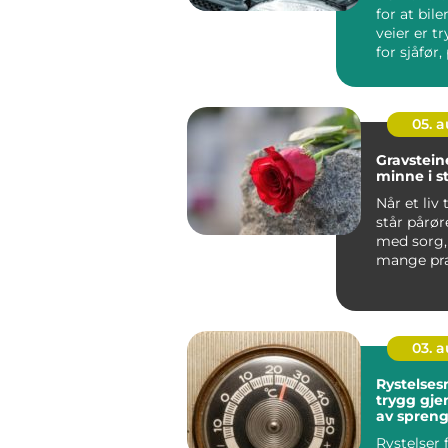
for at bil
veier er t
for sjåfør,
og andre t.
05. 
Gravsteiner et v
minne i s
Når et liv t
står pårør
med sorg,
mange pra
Ett av de v
03. 
Rystelses
trygg gj
av spren
anleggsa
Rystelser 