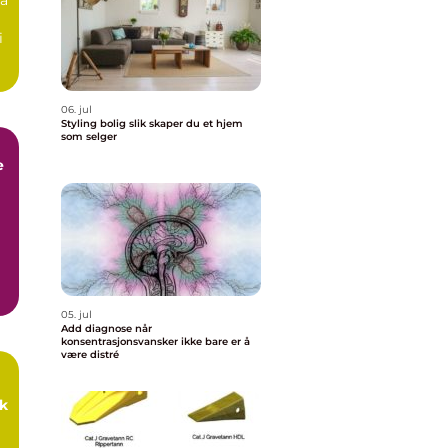
i
06. jul
Styling bolig slik skaper du et hjem
som selger
e
05. jul
Add diagnose når
konsentrasjonsvansker ikke bare er å
være distré
k