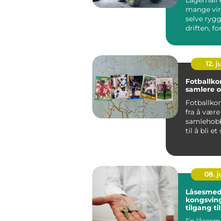
mange vi
selve rygg
driften, fo
sikrer try
ef...
12. j
Fotballkor
samlere o
Fotballkor
fra å være
samlehobb
til å bli et 
08. 
Låsesmed
kongsvinger 
tilgang ti
bygg
En låsesm