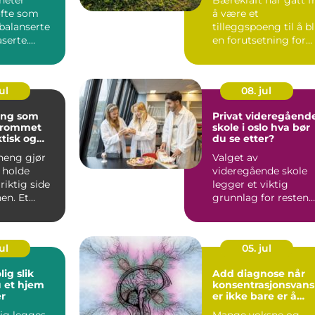
ofte som
å være et
balanserte
tilleggspoeng til å bl
serte.
en forutsetning for
eges
konkurransekraft.
t a...
Myndi...
ul
08. jul
eng som
Privat videregåend
erommet
skole i oslo hva bør
tisk og
du se etter?
rheng gjør
Valget av
 holde
videregående skole
riktig side
legger et viktig
en. Et
grunnlag for resten
nkt valg
av utdanningsløpet.
Mange ser derf...
ul
05. jul
 slik
Add diagnose når
 et hjem
konsentrasjonsvans
r
er ikke bare er å
være distré
lig legges
Mange voksne og