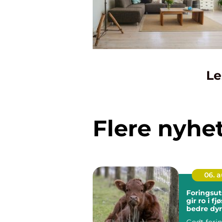
Le
Flere nyhe
06. 
Foringsut
gir ro i fj
bedre dyr
Godt fori