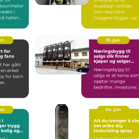
rksomheter
lovpålagt verktøy
raden i
som skal sikre
rdi hallen
tryggere bygge- og
gg lagring,
anleggsplasser. En g.
un
10. jun
t for
Næringsbygg til
g fans
salgs slik finner
kjøper og selger
t har gått
riktig eiendom
Næringsbygg til
 en enkel
salgs er et tema so
y for barn
opptar mange
se...
bedrifter, investorer
og grunneiere som v
ta god...
jun
04. jun
 i
Alt du trenger å vit
trygg
om oribe dry
l bolig og
texturizing spray
ed i
Oribe dry texturizing