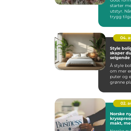
starter me
utstyr. Nå
trygg til
vann, fôr 
tilskudd,...
04. 
Style bolig
skaper du
selgende
Å style bo
om mer e
puter og e
grønne pl
en bolig s
marked...
02. 
Norske ny
krysspres
makt, me
lesere
Norske ny