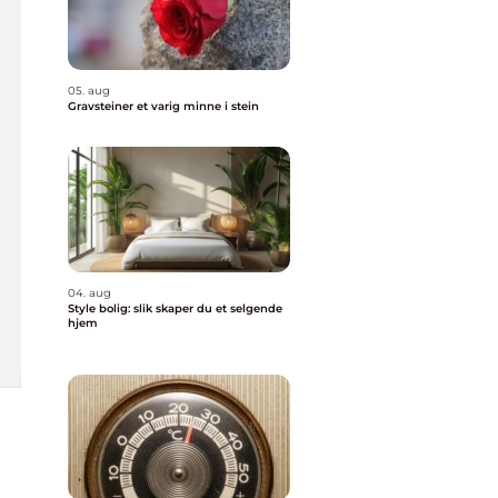
05. aug
Gravsteiner et varig minne i stein
04. aug
Style bolig: slik skaper du et selgende
hjem