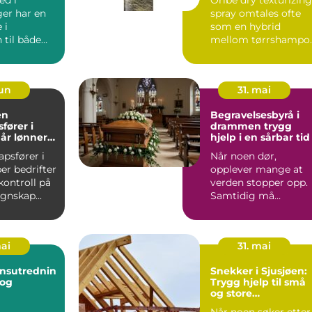
er har en
spray omtales ofte
 i
som en hybrid
 til både
mellom tørrshampo
 bedrifter.
og stylingspray. Den
i...
gir v...
jun
31. mai
en
Begravelsesbyrå i
fører i
drammen trygg
år lønner
hjelp i en sårbar tid
 bruke en?
psfører i
Når noen dør,
er bedrifter
opplever mange at
kontroll på
verden stopper opp.
egnskap...
Samtidig må
pårørende ta raske
valg om seremonif...
mai
31. mai
nsutrednin
Snekker i Sjusjøen:
Trygg hjelp til små
og store
byggeprosjekter
Når noen søker etter