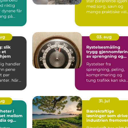
står pårørende igjen
d riktig
med sorg, savn og
r dyrene får
mange praktiske val
gang på
Ett av de viktigs...
og
aug
03. aug
: slik
Rystelsesmåling
 et
trygg gjennomføri
 hjem
av sprengning og
anleggsarbeid
lig handler
Rystelser fra
nn pene
sprengning, peling,
t par
komprimering og
anter. Når
tung trafikk kan ska
kal ut på
uro hos både naboer
og bygg...
aug
31. jul
heter i
Bærekraftige
set mellom
løsninger som drive
dia og
industrien fremove
heter
Bærekraft har gått f