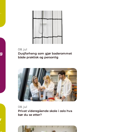
g.
08. jul
ng
Dusjforheng som gjør baderommet
både praktisk og personlig
pe
08. jul
Privat videregående skole i oslo hva
bør du se etter?
r
r
ra