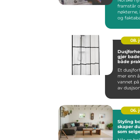
framstår 
nøkterne, 
og faktaba
Likevel pr
nyhetsbilde
08. j
Dusjforh
gjør bad
både prak
personlig
Et dusjfo
mer enn å
vannet på 
av dusjson
gjennomte
kan gi ...
06. j
Styling bolig
skaper du
som selge
Når en bo