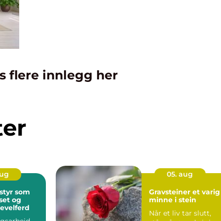
s flere innlegg her
ter
aug
05. aug
styr som
Gravsteiner et varig
øset og
minne i stein
evelferd
Når et liv tar slutt,
ngsarbeid