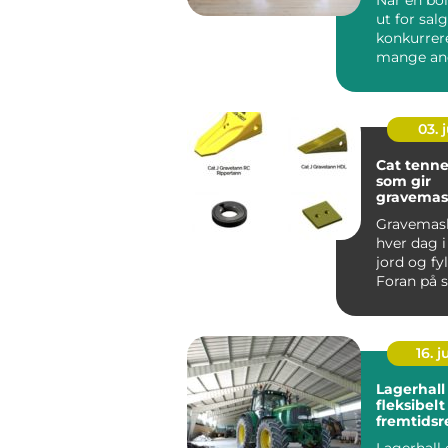
ut for salg
konkurrer
mange an
markedet.
scroller ...
03. j
Cat tenner
som gir
gravemas
lengre le
Gravemask
hver dag i 
jord og fy
Foran på s
tennene og
16. 
Lagerhall
fleksibelt
fremtidsr
Lagerhall 