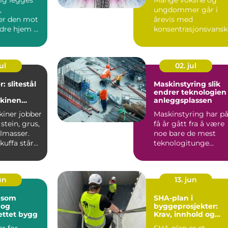
,
ungdommer går i
er den mot
årevis med
dre hjem på
konsentrasjonsvansk
 Kjøpere
r uten å forstå
hvorfor. De oppleves
...
ul
02. jul
: slitestål
Maskinstyring slik
endrer teknologien
kinen
anleggsplassen
vetid
iner jobber
Maskinstyring har p
stein, grus,
få år gått fra å være
llmasser.
noe bare de mest
kuffa står
teknologitunge
 tar...
entreprenørene
brukte, ti...
jun
13. jun
 som
SHA-plan i
 og
byggeprosjekter:
ettet bygg
Krav, innhold og
gevinst
er for
SHA-plan er et