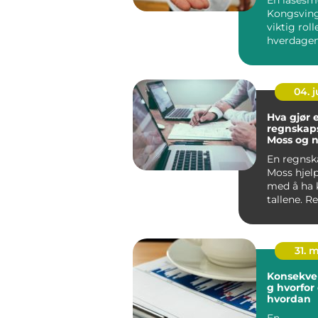
Kongsving
viktig rolle
hverdagen
private og
Mange forb
04. 
Hva gjør 
regnskaps
Moss og n
det seg å
En regnska
Moss hjelp
med å ha 
tallene. R
31. 
Konsekve
g hvorfor og
hvordan
En