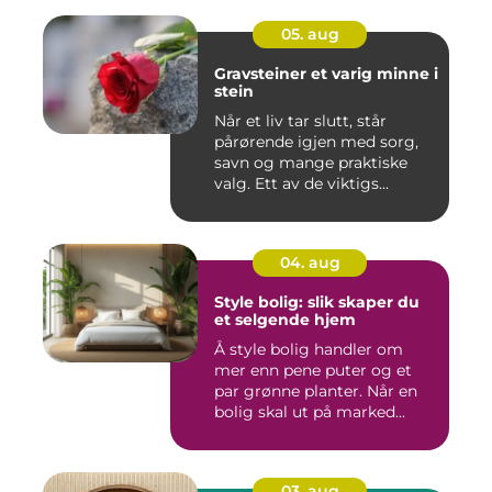
05. aug
Gravsteiner et varig minne i
stein
Når et liv tar slutt, står
pårørende igjen med sorg,
savn og mange praktiske
valg. Ett av de viktigs...
04. aug
Style bolig: slik skaper du
et selgende hjem
Å style bolig handler om
mer enn pene puter og et
par grønne planter. Når en
bolig skal ut på marked...
03. aug