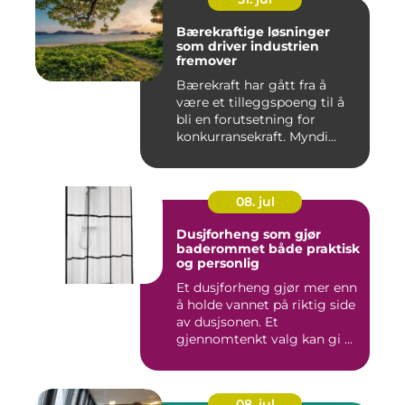
Bærekraftige løsninger
som driver industrien
fremover
Bærekraft har gått fra å
være et tilleggspoeng til å
bli en forutsetning for
konkurransekraft. Myndi...
08. jul
Dusjforheng som gjør
baderommet både praktisk
og personlig
Et dusjforheng gjør mer enn
å holde vannet på riktig side
av dusjsonen. Et
gjennomtenkt valg kan gi ...
08. jul