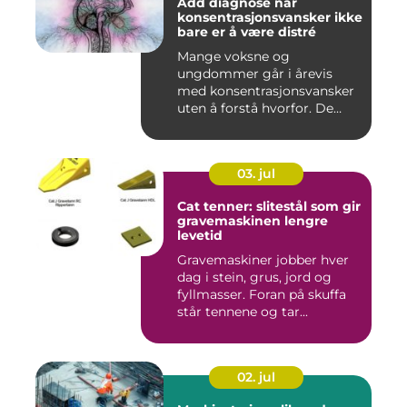
Add diagnose når
konsentrasjonsvansker ikke
bare er å være distré
Mange voksne og
ungdommer går i årevis
med konsentrasjonsvansker
uten å forstå hvorfor. De
oppleves ...
03. jul
Cat tenner: slitestål som gir
gravemaskinen lengre
levetid
Gravemaskiner jobber hver
dag i stein, grus, jord og
fyllmasser. Foran på skuffa
står tennene og tar...
02. jul