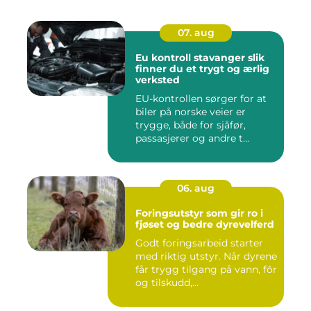
07. aug
Eu kontroll stavanger slik
finner du et trygt og ærlig
verksted
EU-kontrollen sørger for at
biler på norske veier er
trygge, både for sjåfør,
passasjerer og andre t...
06. aug
Foringsutstyr som gir ro i
fjøset og bedre dyrevelferd
Godt foringsarbeid starter
med riktig utstyr. Når dyrene
får trygg tilgang på vann, fôr
og tilskudd,...