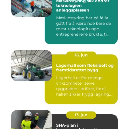
Maskinstyring slik endrer
teknologien
anleggsplassen
Maskinstyring har på få år
gått fra å være noe bare de
mest teknologitunge
entreprenørene brukte, ti...
16. jun
Lagerhall som fleksibelt og
fremtidsrettet bygg
Lagerhall er for mange
virksomheter selve
ryggraden i driften, fordi
hallen sikrer trygg lagring,
ef...
13. jun
SHA-plan i