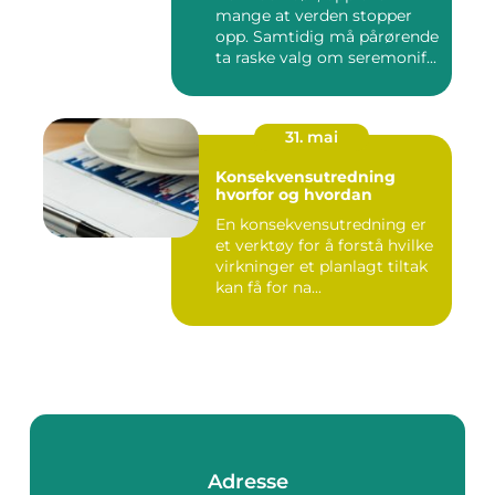
mange at verden stopper
opp. Samtidig må pårørende
ta raske valg om seremonif...
31. mai
Konsekvensutredning
hvorfor og hvordan
En konsekvensutredning er
et verktøy for å forstå hvilke
virkninger et planlagt tiltak
kan få for na...
Adresse