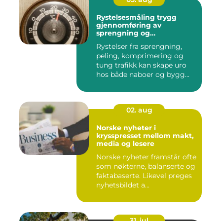
Rystelsesmåling trygg
gjennomføring av
sprengning og
anleggsarbeid
Rystelser fra sprengning,
peling, komprimering og
tung trafikk kan skape uro
hos både naboer og bygg...
02. aug
Norske nyheter i
krysspresset mellom makt,
media og lesere
Norske nyheter framstår ofte
som nøkterne, balanserte og
faktabaserte. Likevel preges
nyhetsbildet a...
31. jul