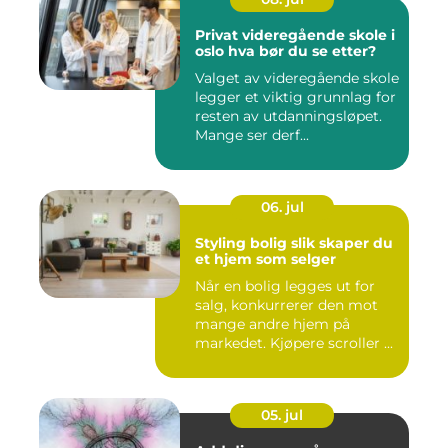
Privat videregående skole i
oslo hva bør du se etter?
Valget av videregående skole
legger et viktig grunnlag for
resten av utdanningsløpet.
Mange ser derf...
06. jul
Styling bolig slik skaper du
et hjem som selger
Når en bolig legges ut for
salg, konkurrerer den mot
mange andre hjem på
markedet. Kjøpere scroller ...
05. jul