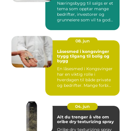
Næringsbygg til salgs er et
tema som opptar mange
bedrifter, investorer og
grunneiere som vil ta god...
08. jun
Låsesmed i kongsvinger
trygg tilgang til bolig og
bygg
En låsesmed i Kongsvinger
har en viktig rolle i
hverdagen til både private
og bedrifter. Mange forbi...
04. jun
Alt du trenger å vite om
oribe dry texturizing spray
Oribe dry texturizing spray