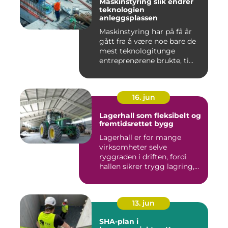
Maskinstyring slik endrer
teknologien
anleggsplassen
Maskinstyring har på få år
gått fra å være noe bare de
mest teknologitunge
entreprenørene brukte, ti...
16. jun
Lagerhall som fleksibelt og
fremtidsrettet bygg
Lagerhall er for mange
virksomheter selve
ryggraden i driften, fordi
hallen sikrer trygg lagring,
ef...
13. jun
SHA-plan i