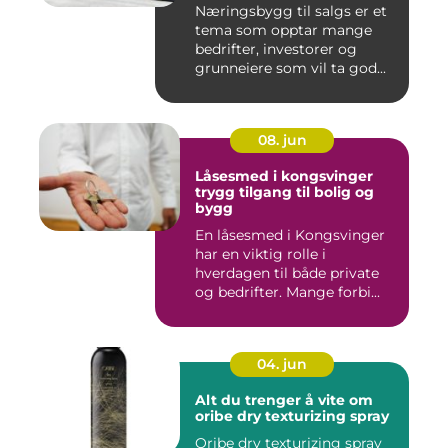
Næringsbygg til salgs er et
tema som opptar mange
bedrifter, investorer og
grunneiere som vil ta god...
08. jun
Låsesmed i kongsvinger
trygg tilgang til bolig og
bygg
En låsesmed i Kongsvinger
har en viktig rolle i
hverdagen til både private
og bedrifter. Mange forbi...
04. jun
Alt du trenger å vite om
oribe dry texturizing spray
Oribe dry texturizing spray