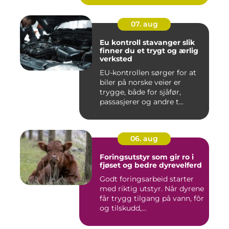
07. aug
Eu kontroll stavanger slik
finner du et trygt og ærlig
verksted
EU-kontrollen sørger for at
biler på norske veier er
trygge, både for sjåfør,
passasjerer og andre t...
06. aug
Foringsutstyr som gir ro i
fjøset og bedre dyrevelferd
Godt foringsarbeid starter
med riktig utstyr. Når dyrene
får trygg tilgang på vann, fôr
og tilskudd,...