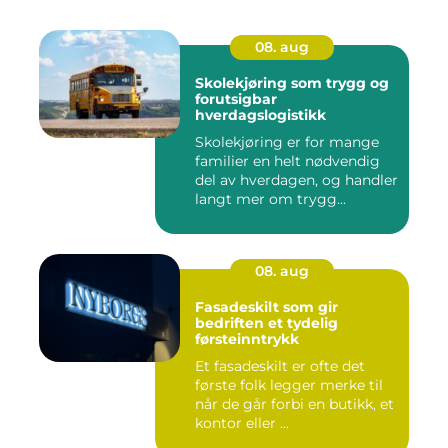
08. aug
Skolekjøring som trygg og
forutsigbar
hverdagslogistikk
Skolekjøring er for mange
familier en helt nødvendig
del av hverdagen, og handler
langt mer om trygg...
08. aug
Fasadeskilt som gir
bedriften et tydelig
førsteinntrykk
Et fasadeskilt er ofte det
første folk legger merke til
når de går forbi en butikk, et
kontor eller ...