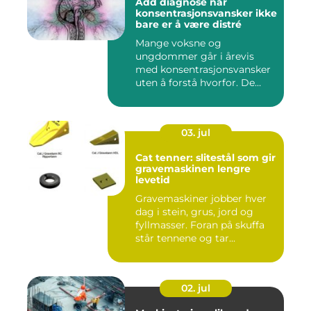
Add diagnose når
konsentrasjonsvansker ikke
bare er å være distré
Mange voksne og
ungdommer går i årevis
med konsentrasjonsvansker
uten å forstå hvorfor. De
oppleves ...
03. jul
Cat tenner: slitestål som gir
gravemaskinen lengre
levetid
Gravemaskiner jobber hver
dag i stein, grus, jord og
fyllmasser. Foran på skuffa
står tennene og tar...
02. jul