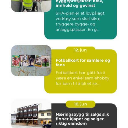
byggeprosjekter: Krav,
innhold og gevinst
SHA-plan er et lovpålagt
verktøy som skal sikre
tryggere bygge- og
anleggsplasser. En g...
12. jun
Fotballkort for samlere og
fans
Fotballkort har gått fra å
være en enkel samlehobby
for barn til å bli et se...
10. jun
Næringsbygg til salgs slik
finner kjøper og selger
riktig eiendom