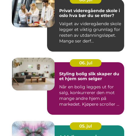
Privat videregående skole i
oslo hva bør du se etter?
Valget av videregående skole
legger et viktig grunnlag for
resten av utdanningsløpet.
Mange ser derf...
06. jul
Styling bolig slik skaper du
et hjem som selger
Når en bolig legges ut for
salg, konkurrerer den mot
mange andre hjem på
markedet. Kjøpere scroller ...
05. jul