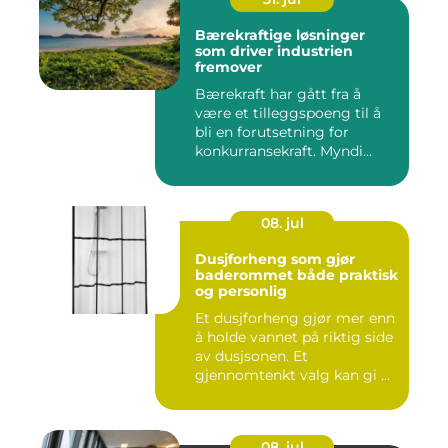
Bærekraftige løsninger
som driver industrien
fremover
Bærekraft har gått fra å
være et tilleggspoeng til å
bli en forutsetning for
konkurransekraft. Myndi...
08. jul
Dusjforheng som gjør
baderommet både praktisk
og personlig
Et dusjforheng gjør mer enn
å holde vannet på riktig side
av dusjsonen. Et
gjennomtenkt valg kan gi ...
08. jul