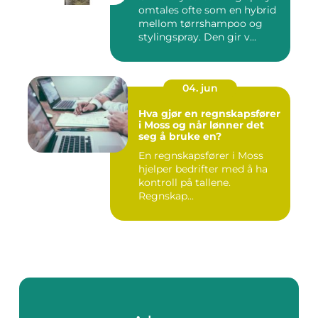
omtales ofte som en hybrid
mellom tørrshampoo og
stylingspray. Den gir v...
04. jun
Hva gjør en regnskapsfører
i Moss og når lønner det
seg å bruke en?
En regnskapsfører i Moss
hjelper bedrifter med å ha
kontroll på tallene.
Regnskap...