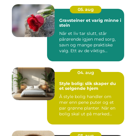
05. aug
Gravsteiner et varig minne i
stein
Når et liv tar slutt, står
pårørende igjen med sorg,
savn og mange praktiske
valg. Ett av de viktigs...
04. aug
Style bolig: slik skaper du
et selgende hjem
Å style bolig handler om
mer enn pene puter og et
par grønne planter. Når en
bolig skal ut på marked...
03. aug